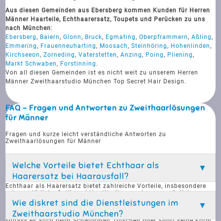
Aus diesen Gemeinden aus Ebersberg kommen Kunden für Herren
Männer Haarteile, Echthaarersatz, Toupets und Perücken zu uns
nach München
:
Ebersberg
,
Baiern
,
Glonn
,
Bruck
,
Egmating
,
Oberpframmern
,
Aßling
,
Emmering
,
Frauenneuharting
,
Moosach
,
Steinhöring
,
Hohenlinden
,
Kirchseeon
,
Zorneding
,
Vaterstetten
,
Anzing
,
Poing
,
Pliening
,
Markt Schwaben
,
Forstinning
.
Von all diesen Gemeinden ist es nicht weit zu unserem Herren
Männer Zweithaarstudio München Top Secret Hair Design.
FAQ - Fragen und Antworten zu Zweithaarlösungen
für Männer
Fragen und kurze leicht verständliche Antworten zu
Zweithaarlösungen für Männer
Welche Vorteile bietet Echthaar als
Haarersatz bei Haarausfall?
Echthaar als Haarersatz bietet zahlreiche Vorteile, insbesondere
seine natürliche Optik und Haptik, die es nahezu unmöglich
machen, den Unterschied zu echtem Haar zu erkennen. Es kann
Wie diskret sind die Dienstleistungen im
problemlos gestylt, gefärbt und geschnitten werden, genau wie Ihr
Zweithaarstudio München?
eigenes Haar. Zudem ist Echthaar langlebig und widerstandsfähig,
sodass es auch beim Schwimmen, Duschen oder Sport seine Form