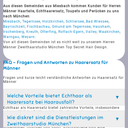
Aus diesen Gemeinden aus Miesbach kommen Kunden für Herren
Männer Haarteile, Echthaarersatz, Toupets und Perücken zu uns
nach München
:
Miesbach
,
Tegernsee
,
Holzkirchen
,
Schliersee
,
Bad Wiessee
,
Bayrischzell
,
Fischbachau
,
Gmund am Tegernsee
,
Hausham
,
Irschenberg
,
Kreuth
,
Otterfing
,
Rottach-Egern
,
Valley
,
Waakirchen
,
Warngau
,
Weyarn
.
Von all diesen Gemeinden ist es nicht weit zu unserem Herren
Männer Zweithaarstudio München Top Secret Hair Design.
FAQ - Fragen und Antworten zu Haarersatz für
Männer
Fragen und kurze leicht verständliche Antworten zu Haarersatz für
Männer
Welche Vorteile bietet Echthaar als
Haarersatz bei Haarausfall?
Echthaar als Haarersatz bietet zahlreiche Vorteile, insbesondere
seine natürliche Optik und Haptik, die es schwer machen, den
Unterschied zu echtem Haar zu erkennen. Es ist langlebig und
Wie diskret sind die Dienstleistungen im
kann wie natürliches Haar gestylt, gefärbt und behandelt werden.
Zweithaarstudio München?
Zudem ist es widerstandsfähig gegen alltägliche Aktivitäten wie
Schwimmen, Duschen und Sport. Echthaarteile sind eine