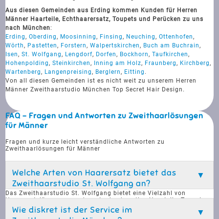
Aus diesen Gemeinden aus Erding kommen Kunden für Herren
Männer Haarteile, Echthaarersatz, Toupets und Perücken zu uns
nach München
:
Erding
,
Oberding
,
Moosinning
,
Finsing
,
Neuching
,
Ottenhofen
,
Wörth
,
Pastetten
,
Forstern
,
Walpertskirchen
,
Buch am Buchrain
,
Isen
,
St. Wolfgang
,
Lengdorf
,
Dorfen
,
Bockhorn
,
Taufkirchen
,
Hohenpolding
,
Steinkirchen
,
Inning am Holz
,
Fraunberg
,
Kirchberg
,
Wartenberg
,
Langenpreising
,
Berglern
,
Eitting
.
Von all diesen Gemeinden ist es nicht weit zu unserem Herren
Männer Zweithaarstudio München Top Secret Hair Design.
FAQ - Fragen und Antworten zu Zweithaarlösungen
für Männer
Fragen und kurze leicht verständliche Antworten zu
Zweithaarlösungen für Männer
Welche Arten von Haarersatz bietet das
Zweithaarstudio St. Wolfgang an?
Das Zweithaarstudio St. Wolfgang bietet eine Vielzahl von
Haarersatzlösungen an, darunter hochwertige Haarteile, Toupets
und Echthaarersatz. Diese Produkte sind speziell für Männer
Wie diskret ist der Service im
konzipiert, die unter Haarausfall leiden und eine diskrete Lösung