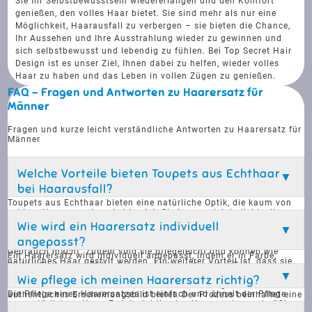
Sie Ihr Selbstbewusstsein wiedererlangen und den Komfort
genießen, den volles Haar bietet. Sie sind mehr als nur eine
Möglichkeit, Haarausfall zu verbergen – sie bieten die Chance,
Ihr Aussehen und Ihre Ausstrahlung wieder zu gewinnen und
sich selbstbewusst und lebendig zu fühlen. Bei Top Secret Hair
Design ist es unser Ziel, Ihnen dabei zu helfen, wieder volles
Haar zu haben und das Leben in vollen Zügen zu genießen.
FAQ - Fragen und Antworten zu Haarersatz für
Männer
Fragen und kurze leicht verständliche Antworten zu Haarersatz für
Männer
Welche Vorteile bieten Toupets aus Echthaar
bei Haarausfall?
Toupets aus Echthaar bieten eine natürliche Optik, die kaum von
echtem Haar zu unterscheiden ist. Sie lassen sich individuell
anpassen, um perfekt mit der natürlichen Haarfarbe, Dichte und
Wie wird ein Haarersatz individuell
Textur zu harmonieren. Diese Toupets sind leicht, atmungsaktiv
angepasst?
und komfortabel zu tragen, was sie ideal für den täglichen
Gebrauch macht. Zudem sind sie pflegeleicht und können wie
Ein Haarersatz wird individuell angepasst, indem er in Farbe,
natürliches Haar gestylt werden. Ein weiterer Vorteil ist, dass sie
Dichte, Textur und Stil auf das natürliche Haar des Trägers
eine kostengünstige Alternative zu teuren und schmerzhaften
abgestimmt wird. Diese Anpassungen sorgen dafür, dass der
Wie pflege ich meinen Haarersatz richtig?
Haartransplantationen darstellen.
Haarersatz nahtlos in das vorhandene Haar integriert wird und ein
Die Pflege eines Haarersatzes ist einfach und ähnelt der Pflege
authentisches Erscheinungsbild bietet. Der Prozess beinhaltet eine
von natürlichem Haar. Es ist wichtig, den Haarersatz regelmäßig
sorgfältige Analyse des natürlichen Haares, um sicherzustellen,