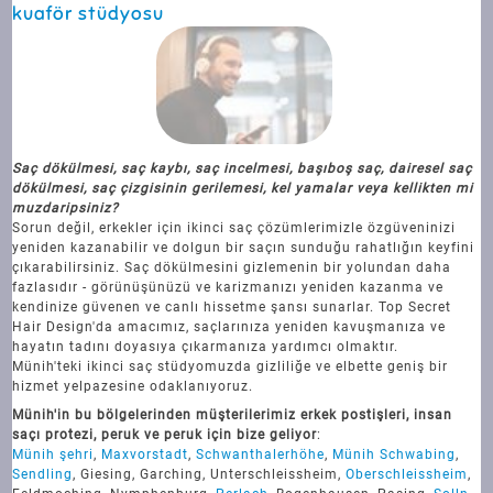
kuaför stüdyosu
Saç dökülmesi, saç kaybı, saç incelmesi, başıboş saç, dairesel saç
dökülmesi, saç çizgisinin gerilemesi, kel yamalar veya kellikten mi
muzdaripsiniz?
Sorun değil, erkekler için ikinci saç çözümlerimizle özgüveninizi
yeniden kazanabilir ve dolgun bir saçın sunduğu rahatlığın keyfini
çıkarabilirsiniz. Saç dökülmesini gizlemenin bir yolundan daha
fazlasıdır - görünüşünüzü ve karizmanızı yeniden kazanma ve
kendinize güvenen ve canlı hissetme şansı sunarlar. Top Secret
Hair Design'da amacımız, saçlarınıza yeniden kavuşmanıza ve
hayatın tadını doyasıya çıkarmanıza yardımcı olmaktır.
Münih'teki ikinci saç stüdyomuzda gizliliğe ve elbette geniş bir
hizmet yelpazesine odaklanıyoruz.
Münih'in bu bölgelerinden müşterilerimiz erkek postişleri, insan
saçı protezi, peruk ve peruk için bize geliyor
:
Münih şehri
,
Maxvorstadt
,
Schwanthalerhöhe
,
Münih Schwabing
,
Sendling
, Giesing, Garching, Unterschleissheim,
Oberschleissheim
,