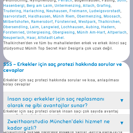
Feldmoching, Nymphenburg,
Perlach
, Bogenhausen, Pasing,
Solln
,
Hasenbergl
,
Berg am Laim
,
Untermenzing
,
Allach
,
Grafing
,
Trudering
,
Harlaching
,
Neuhausen
,
Freimann
,
Ludwigsvorstadt
,
Isarvorstadt
,
Haidhausen
,
Münih Riem
,
Obermenzing
,
Moosach
,
Milbertshofen
,
Ramersdorf
,
Fürstenried
,
Westpark
,
Thalkirchen
,
Obersendling
,
Laim
,
Langwied
,
Lochhausen
,
Aubing
,
Hadern
,
Forstenried
,
Untergiesing
,
Obergiesing
,
Münih Am-Hart
,
Altperlach
,
Neuperlach
,
Haar
,
Altstadt-Lehel
.
Thalkirchen'den ve tüm bu mahallelerden erkek ve erkek ikinci saç
stüdyomuz Münih Top Secret Hair Design'a çok uzak değil.
SSS - Erkekler için saç protezi hakkında sorular ve
cevaplar
Erkekler için saç protezi hakkında sorular ve kısa, anlaşılması
kolay cevaplar
İnsan saçı erkekler için saç replasmanı
olarak ne gibi avantajlar sunar?
Erkekler için saç protezi olarak insan saçı çok sayıda avantaj
sunar. Doğal görünür ve kendi saçınızdan neredeyse ayırt
edilemez. Ayrıca dayanıklı ve dirençlidir, bu nedenle yüzme, duş
Zweithaarstudio München'deki hizmet ne
alma ve spor gibi günlük aktivitelere kolayca dayanabilir. İnsan
kadar gizli?
saçı bireysel olarak şekillendirilebilir, bu da saç modeli
tasarımında yüksek derecede esneklik sağlar. Ayrıca daha fazla