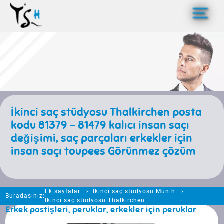
>
İkinci saç stüdyosu Thalkirchen posta
kodu 81379 - 81479 kalıcı insan saçı
değişimi, saç parçaları erkekler için
insan saçı toupees Görünmez çözüm
Ek sayfalar
İkinci saç stüdyosu Münih
Buradasınız:
İkinci saç stüdyosu Thalkirchen
Erkek postişleri, peruklar, erkekler için peruklar