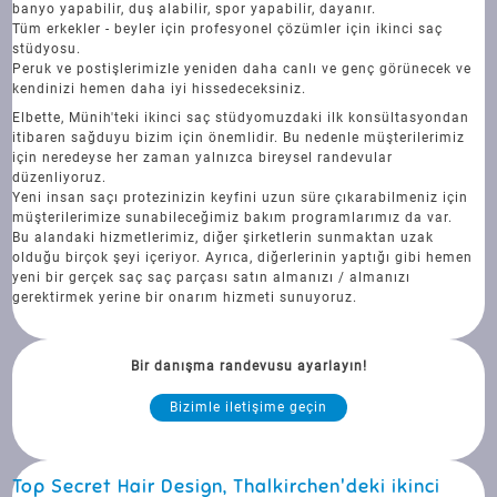
banyo yapabilir, duş alabilir, spor yapabilir, dayanır.
Tüm erkekler - beyler için profesyonel çözümler için ikinci saç
stüdyosu.
Peruk ve postişlerimizle yeniden daha canlı ve genç görünecek ve
kendinizi hemen daha iyi hissedeceksiniz.
Elbette, Münih'teki ikinci saç stüdyomuzdaki ilk konsültasyondan
itibaren sağduyu bizim için önemlidir. Bu nedenle müşterilerimiz
için neredeyse her zaman yalnızca bireysel randevular
düzenliyoruz.
Yeni insan saçı protezinizin keyfini uzun süre çıkarabilmeniz için
müşterilerimize sunabileceğimiz bakım programlarımız da var.
Bu alandaki hizmetlerimiz, diğer şirketlerin sunmaktan uzak
olduğu birçok şeyi içeriyor. Ayrıca, diğerlerinin yaptığı gibi hemen
yeni bir gerçek saç saç parçası satın almanızı / almanızı
gerektirmek yerine bir onarım hizmeti sunuyoruz.
Bir danışma randevusu ayarlayın!
Bizimle iletişime geçin
Top Secret Hair Design, Thalkirchen'deki ikinci