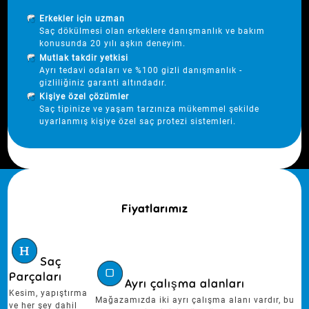
Erkekler için uzman
Saç dökülmesi olan erkeklere danışmanlık ve bakım
konusunda 20 yılı aşkın deneyim.
Mutlak takdir yetkisi
Ayrı tedavi odaları ve %100 gizli danışmanlık -
gizliliğiniz garanti altındadır.
Kişiye özel çözümler
Saç tipinize ve yaşam tarzınıza mükemmel şekilde
uyarlanmış kişiye özel saç protezi sistemleri.
Fiyatlarımız
Saç
Parçaları
Ayrı çalışma alanları
Kesim, yapıştırma
Mağazamızda iki ayrı çalışma alanı vardır, bu
ve her şey dahil