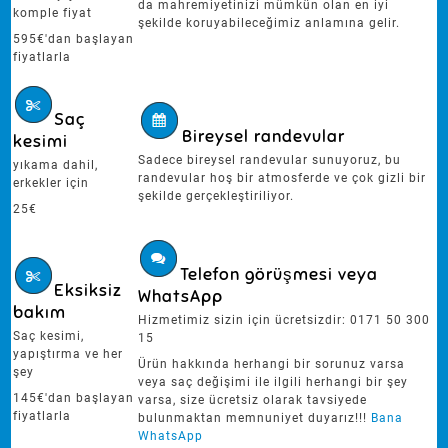
da mahremiyetinizi mümkün olan en iyi
komple fiyat
şekilde koruyabileceğimiz anlamına gelir.
595€'dan başlayan
fiyatlarla
Saç
Bireysel randevular
kesimi
Sadece bireysel randevular sunuyoruz, bu
yıkama dahil,
randevular hoş bir atmosferde ve çok gizli bir
erkekler için
şekilde gerçekleştiriliyor.
25€
Telefon görüşmesi veya
Eksiksiz
WhatsApp
bakım
Hizmetimiz sizin için ücretsizdir: 0171 50 300
Saç kesimi,
15
yapıştırma ve her
Ürün hakkında herhangi bir sorunuz varsa
şey
veya saç değişimi ile ilgili herhangi bir şey
145€'dan başlayan
varsa, size ücretsiz olarak tavsiyede
fiyatlarla
bulunmaktan memnuniyet duyarız!!!
Bana
WhatsApp