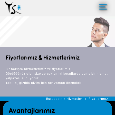
>
Fiyatlarımız & Hizmetlerimiz
Bir bakışta hizmetlerimiz ve fiyatlarımız.
Gördüğünüz gibi, size gerçekten iyi koşullarda geniş bir hizmet
yelpazesi sunuyoruz.
Tabii ki, gizlilik bizim için her zaman önemlidir.
Buradasınız:
Hizmetler
Fiyatlarımız
Avantajlarımız