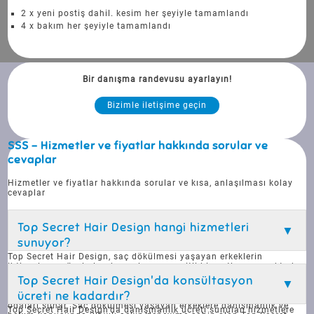
2 x yeni postiş dahil. kesim her şeyiyle tamamlandı
4 x bakım her şeyiyle tamamlandı
Bir danışma randevusu ayarlayın!
Bizimle iletişime geçin
SSS - Hizmetler ve fiyatlar hakkında sorular ve
cevaplar
Hizmetler ve fiyatlar hakkında sorular ve kısa, anlaşılması kolay
cevaplar
Top Secret Hair Design hangi hizmetleri
sunuyor?
Top Secret Hair Design, saç dökülmesi yaşayan erkeklerin
ihtiyaçlarına özel olarak uyarlanmış çeşitli hizmetler sunmaktadır.
Bunlar arasında, müşterinin tipine ve yaşam tarzına göre özel
Top Secret Hair Design'da konsültasyon
olarak uyarlanmış saç değiştirme sistemleri de yer almaktadır.
ücreti ne kadardır?
Stüdyo gizliliğe önem verir ve gizli konsültasyonlar için ayrı tedavi
odaları sunar. Saç dökülmesi yaşayan erkeklere danışmanlık ve
Top Secret Hair Design'da danışmanlık ücreti sunulan hizmetlere