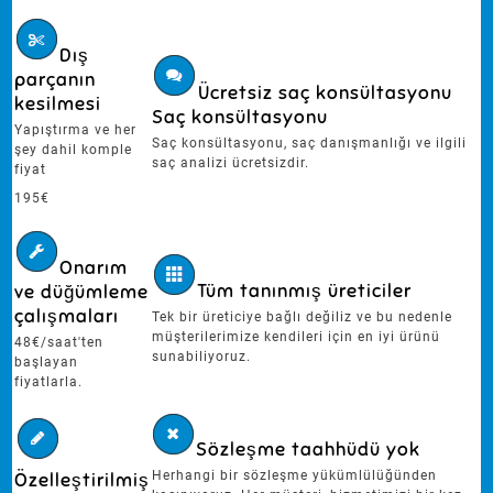
Dış
parçanın
Ücretsiz saç konsültasyonu
kesilmesi
Saç konsültasyonu
Yapıştırma ve her
Saç konsültasyonu, saç danışmanlığı ve ilgili
şey dahil komple
saç analizi ücretsizdir.
fiyat
195€
Onarım
Tüm tanınmış üreticiler
ve düğümleme
çalışmaları
Tek bir üreticiye bağlı değiliz ve bu nedenle
müşterilerimize kendileri için en iyi ürünü
48€/saat'ten
sunabiliyoruz.
başlayan
fiyatlarla.
Sözleşme taahhüdü yok
Özelleştirilmiş
Herhangi bir sözleşme yükümlülüğünden