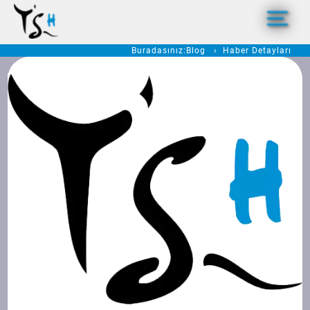
Buradasınız:
Blog
Haber Detayları
>